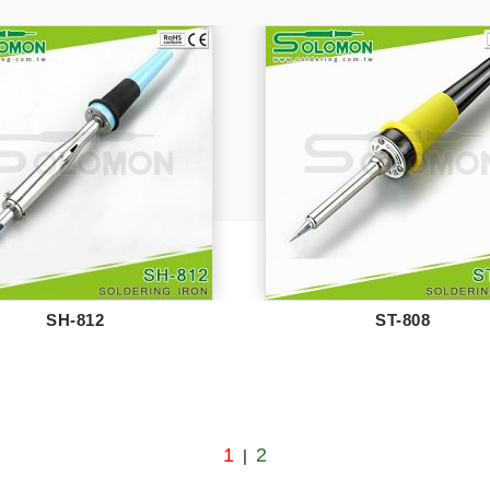
SH-812
ST-808
1
2
|