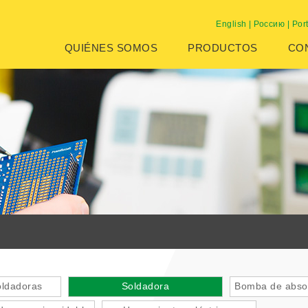
English
|
Россию
|
Por
QUIÉNES SOMOS
PRODUCTOS
CO
oldadoras
Soldadora
Bomba de absor