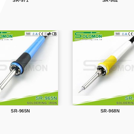
SR-971
SR-982
SR-965N
SR-968N