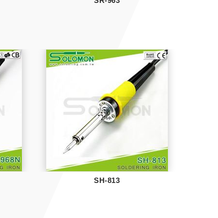
SR-963
SH-813